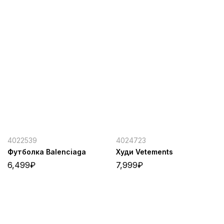
4022539
4024723
Футболка Balenciaga
Худи Vetements
6,499
₽
7,999
₽