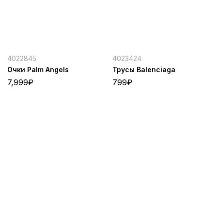
4022845
4023424
Очки Palm Angels
Трусы Balenciaga
7,999
₽
799
₽