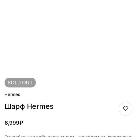
SOLD
OUT
Hermes
Шарф Hermes
6,999
₽
Откройте для себя элегантность с шарфом от известного