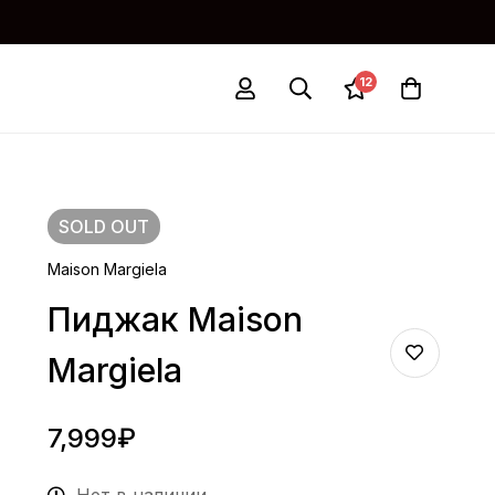
12
SOLD
OUT
Maison Margiela
Пиджак Maison
Margiela
7,999
₽