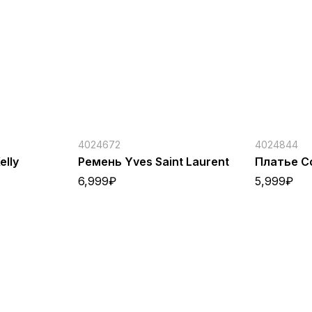
4024672
4024844
lly
Ремень Yves Saint Laurent
Платье Co
6,999
₽
5,999
₽