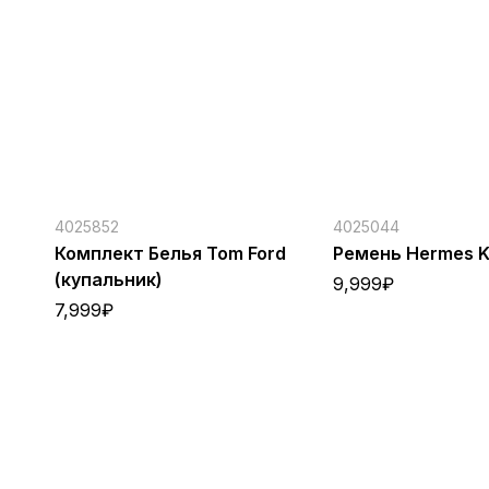
4025852
4025044
Комплект Белья Tom Ford
Ремень Hermes Ke
(купальник)
9,999
₽
7,999
₽