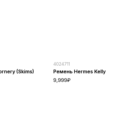
4024711
40
rnery (Skims)
Ремень Hermes Kelly
Го
9,999
₽
2,