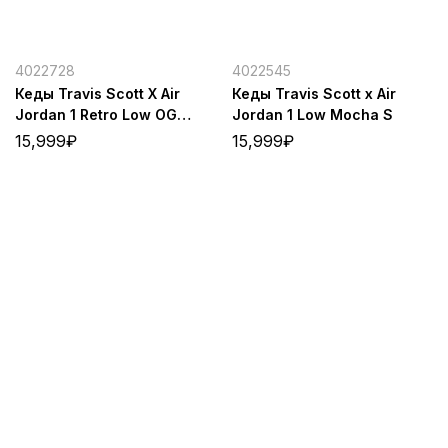
4022728
4022545
Кеды Travis Scott X Air
Кеды Travis Scott x Air
Jordan 1 Retro Low OG
Jordan 1 Low Mocha S
Olive
15,999
₽
15,999
₽