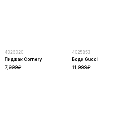
4026020
4025853
Пиджак Cornery
Боди Gucci
7,999
₽
11,999
₽