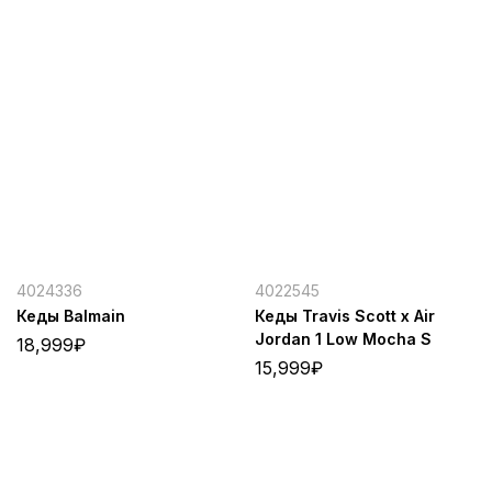
4024336
4022545
Кеды Balmain
Кеды Travis Scott x Air
Jordan 1 Low Mocha S
18,999
₽
15,999
₽