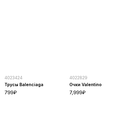
4023424
4022829
Трусы Balenciaga
Очки Valentino
799
₽
7,999
₽