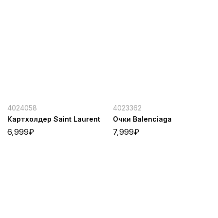
4024058
4023362
Картхолдер Saint Laurent
Очки Balenciaga
6,999
₽
7,999
₽