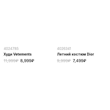
4024785
4026341
Худи Vetements
Летний костюм Dior
11,999
₽
8,999
₽
9,999
₽
7,499
₽