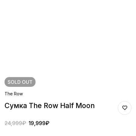
SOLD
OUT
The Row
Сумка The Row Half Moon
24,999
₽
19,999
₽