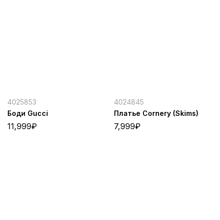
4025853
4024845
Боди Gucci
Платье Cornery (Skims)
11,999
₽
7,999
₽