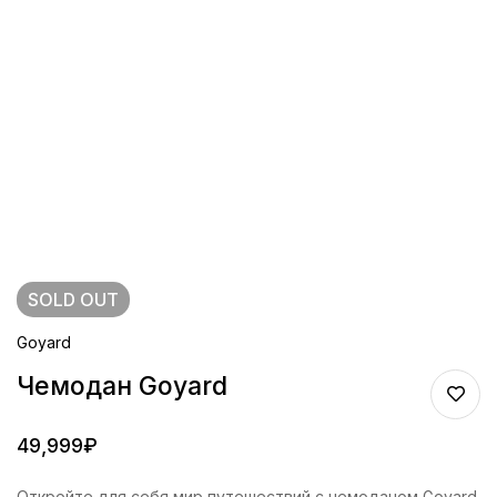
SOLD
OUT
Goyard
Чемодан Goyard
49,999
₽
Откройте для себя мир путешествий с чемоданом Goyard