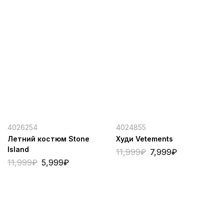
4026254
4024855
Летний костюм Stone
Худи Vetements
Island
11,999
₽
7,999
₽
11,999
₽
5,999
₽