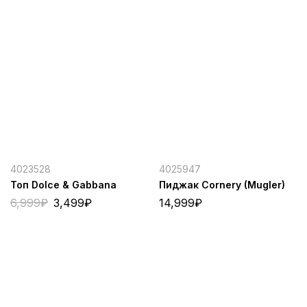
4023528
4025947
Топ Dolce & Gabbana
Пиджак Cornery (Mugler)
6,999
₽
3,499
₽
14,999
₽