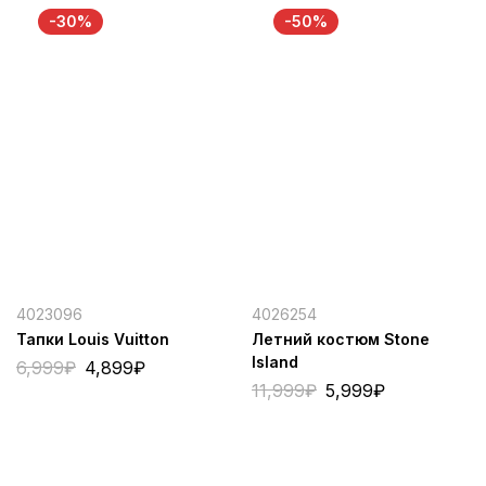
-30%
-50%
4023096
4026254
Тапки Louis Vuitton
Летний костюм Stone
Island
6,999
₽
4,899
₽
11,999
₽
5,999
₽