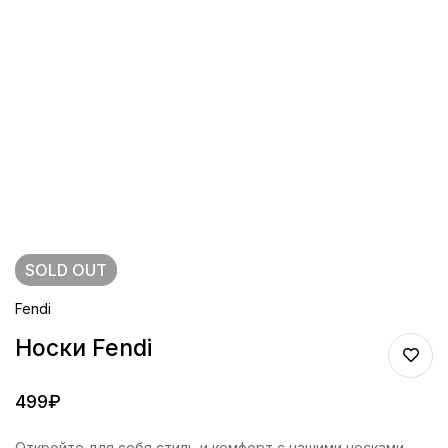
SOLD
OUT
Fendi
Носки Fendi
499
₽
Откройте для себя стиль и комфорт с нашими носками