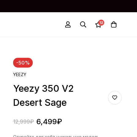
12
-50%
YEEZY
Yeezy 350 V2
Desert Sage
6,499
₽
12,999
₽
Откройте для себя уникальную модель