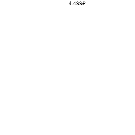
4,499
₽