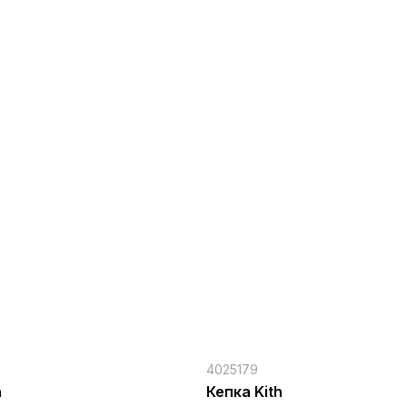
4025179
h
Кепка Kith