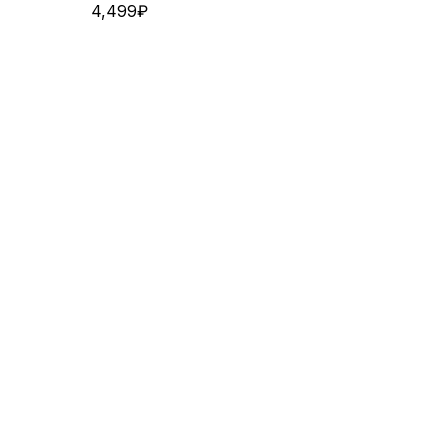
4,499
₽