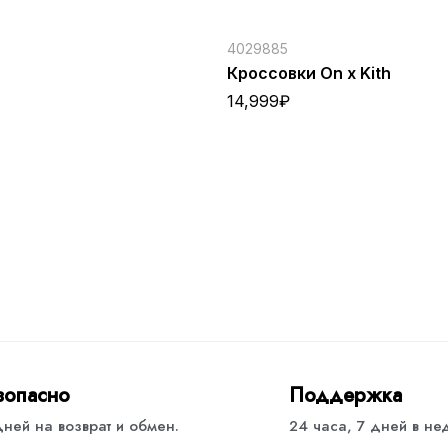
4029885
h
Кроссовки On x Kith
14,999
₽
зопасно
Поддержка
дней на возврат и обмен.
24 часа, 7 дней в н