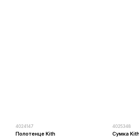
4024147
4025348
Полотенце Kith
Сумка Kit