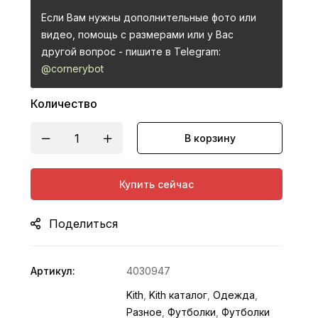
Если Вам нужны дополнительные фото или
видео, помощь с размерами или у Вас
другой вопрос - пишите в Telegram:
@cornerybot
Количество
В корзину
Купить сейчас
Поделиться
Артикул:
4030947
Kith
,
Kith каталог
,
Одежда
,
Разное
,
Футболки
,
Футболки