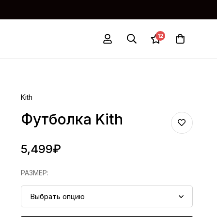
12
Kith
Футболка Kith
5,499
₽
РАЗМЕР
: