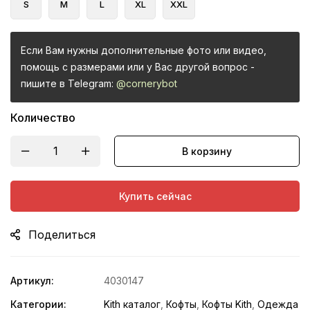
S
M
L
XL
XXL
Если Вам нужны дополнительные фото или видео,
помощь с размерами или у Вас другой вопрос -
пишите в Telegram:
@cornerybot
Количество
В корзину
Купить сейчас
Поделиться
Артикул:
4030147
Категории:
Kith каталог
,
Кофты
,
Кофты Kith
,
Одежда