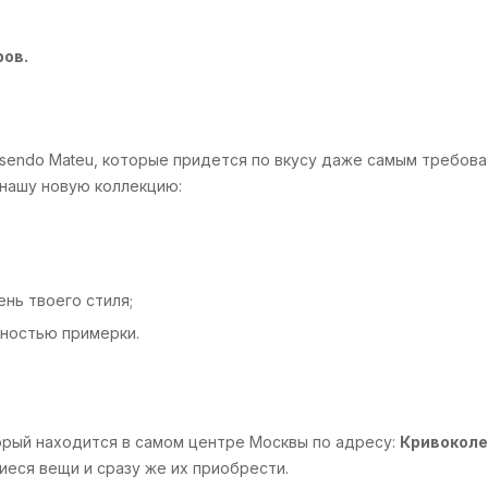
ров.
osendo Mateu, которые придется по вкусу даже самым требов
 нашу новую коллекцию:
нь твоего стиля;
жностью примерки.
торый находится в самом центре Москвы по адресу:
Кривоколе
еся вещи и сразу же их приобрести.