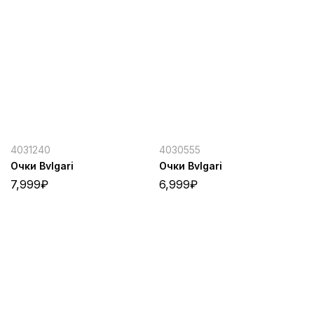
4031240
4030555
Очки Bvlgari
Очки Bvlgari
7,999
₽
6,999
₽