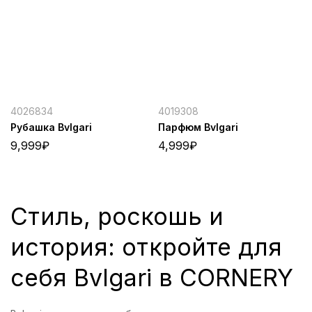
4026834
4019308
Рубашка Bvlgari
Парфюм Bvlgari
9,999
₽
4,999
₽
Стиль, роскошь и
история: откройте для
себя Bvlgari в CORNERY