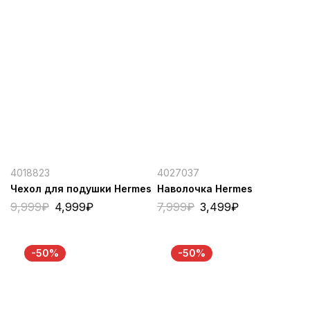
4018823
4027037
Чехол для подушки Hermes
Наволочка Hermes
9,999
₽
4,999
₽
7,999
₽
3,499
₽
-50%
-50%