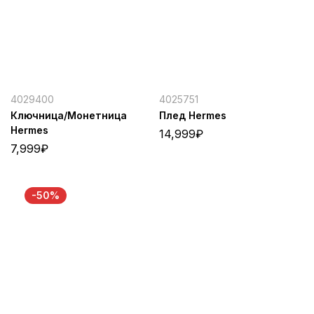
4029400
4025751
Ключница/Монетница
Плед Hermes
Hermes
14,999
₽
7,999
₽
-50%