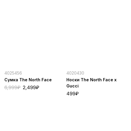
4025456
4020430
Сумка The North Face
Носки The North Face x
Gucci
6,999
₽
2,499
₽
499
₽