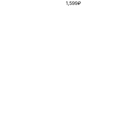
1,599
₽