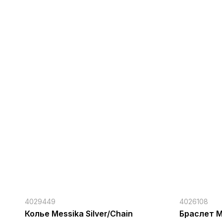
4029449
4026108
Колье Messika Silver/Chain
Браслет M