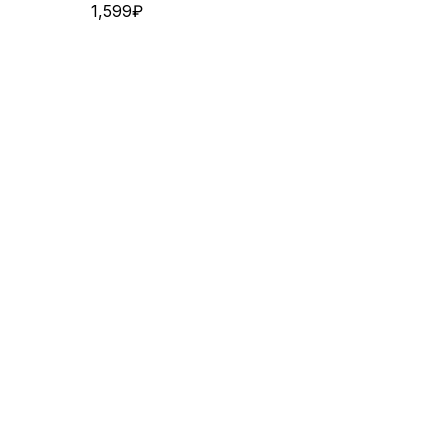
1,599
₽