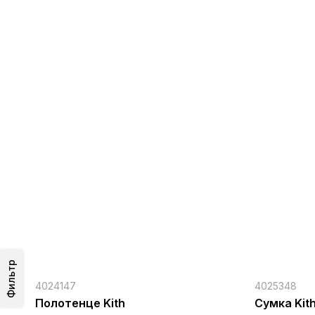
Фильтр
4024147
4025348
Полотенце Kith
Сумка Kit