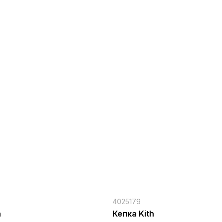
4025179
h
Кепка Kith