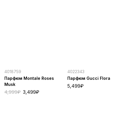
4018759
4022343
Парфюм Montale Roses
Парфюм Gucci Flora
Musk
5,499
₽
4,999
₽
3,499
₽