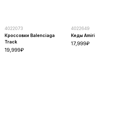
4022073
4022649
Кроссовки Balenciaga
Кеды Amiri
Track
17,999
₽
19,999
₽