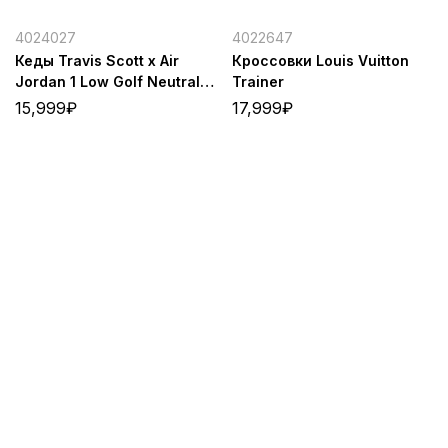
4024027
4022647
Кеды Travis Scott x Air
Кроссовки Louis Vuitton
Jordan 1 Low Golf Neutral
Trainer
Olive S
15,999
₽
17,999
₽