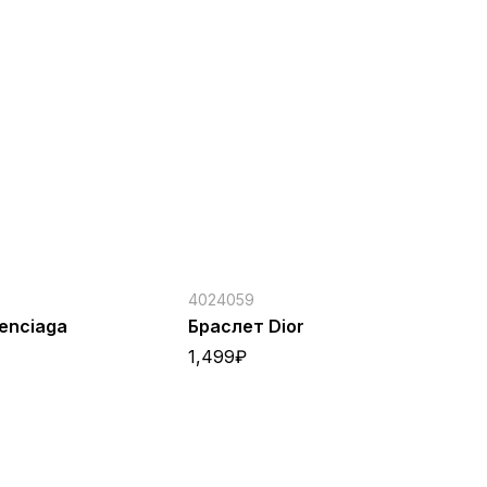
4024059
40
enciaga
Браслет Dior
Оч
1,499
₽
7,