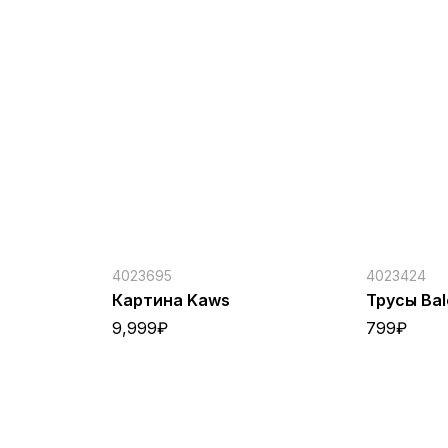
4023695
4023424
a
Картина Kaws
Трусы Bal
9,999
₽
799
₽