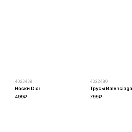
4023438
4022480
Носки Dior
Трусы Balenciag
499
₽
799
₽