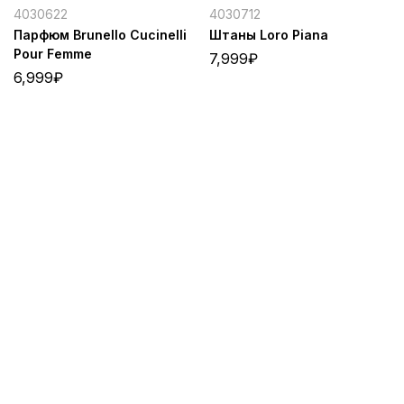
4030622
4030712
Парфюм Brunello Cucinelli
Штаны Loro Piana
Pour Femme
7,999
₽
6,999
₽