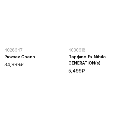
4028647
4030618
Рюкзак Coach
Парфюм Ex Nihilo
GENERATiON(s)
34,999
₽
5,499
₽