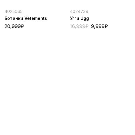
4025065
4024739
Ботинки Vetements
Угги Ugg
20,999
₽
16,999
₽
9,999
₽