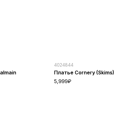
4024844
40
almain
Платье Cornery (Skims)
Ко
5,999
₽
3,