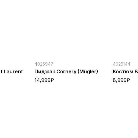
4025947
4025144
t Laurent
Пиджак Cornery (Mugler)
Костюм B
14,999
₽
8,999
₽