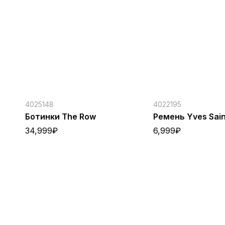
4025148
4022195
Ботинки The Row
Ремень Yves Sain
34,999
₽
6,999
₽