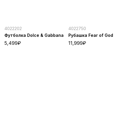
4022202
4022750
Футболка Dolce & Gabbana
Рубашка Fear of God
5,499
₽
11,999
₽