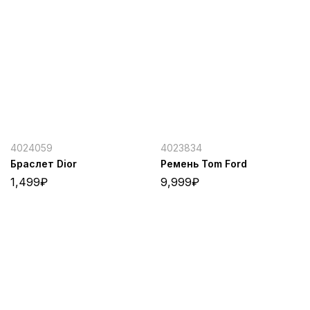
4024059
4023834
Браслет Dior
Ремень Tom Ford
1,499
₽
9,999
₽