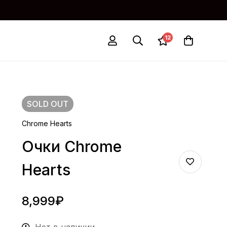
12
SOLD
OUT
Chrome Hearts
Очки Chrome
Hearts
8,999
₽