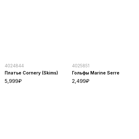
4024844
4025851
Платье Cornery (Skims)
Гольфы Marine Serre
5,999
₽
2,499
₽