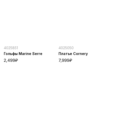
4025851
4025050
Гольфы Marine Serre
Платье Cornery
2,499
₽
7,999
₽