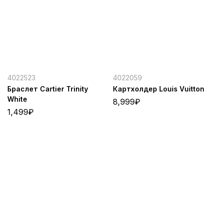
4022523
4022059
Браслет Cartier Trinity
Картхолдер Louis Vuitton
White
8,999
₽
1,499
₽