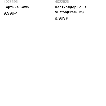
4023695
4022925
Картина Kaws
Картхолдер Louis
Vuitton(Premium)
9,999
₽
8,999
₽