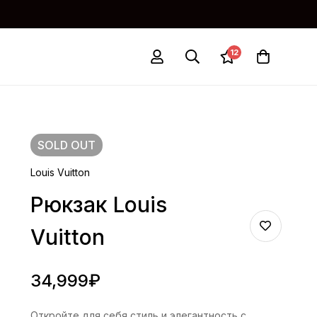
12
SOLD
OUT
Louis Vuitton
Рюкзак Louis
Vuitton
34,999
₽
Откройте для себя стиль и элегантность с