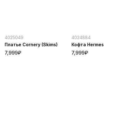
4025049
4024884
Платье Cornery (Skims)
Кофта Hermes
7,999
₽
7,999
₽