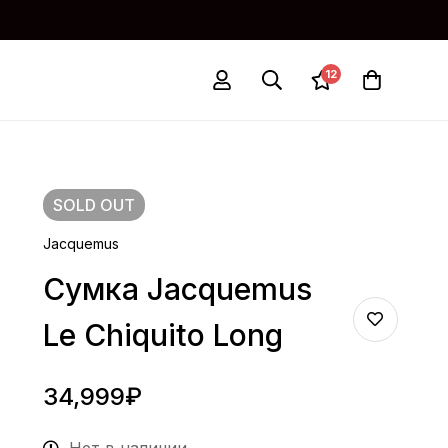
12
SOLD
OUT
Jacquemus
Сумка Jacquemus
Le Chiquito Long
34,999
₽