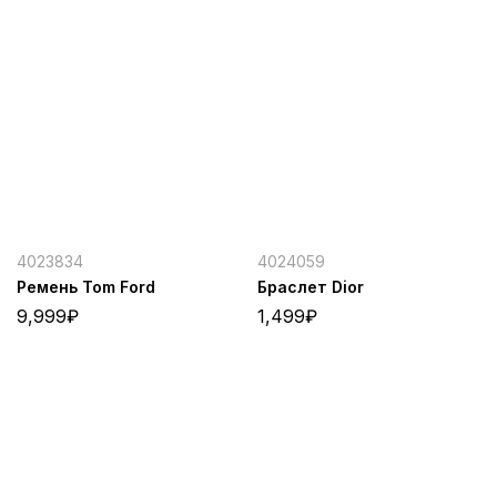
4023834
4024059
Ремень Tom Ford
Браслет Dior
9,999
₽
1,499
₽