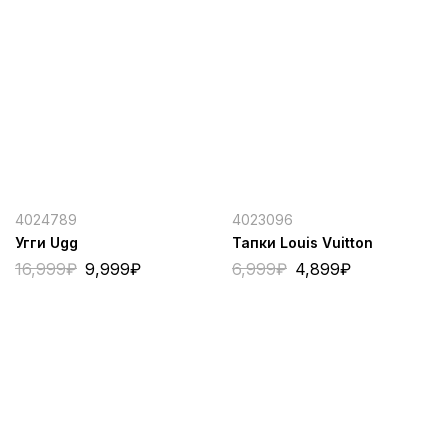
4024789
4023096
Угги Ugg
Тапки Louis Vuitton
16,999
₽
9,999
₽
6,999
₽
4,899
₽