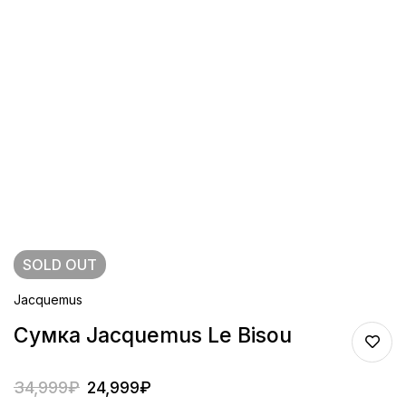
SOLD
OUT
Jacquemus
Сумка Jacquemus Le Bisou
34,999
₽
24,999
₽