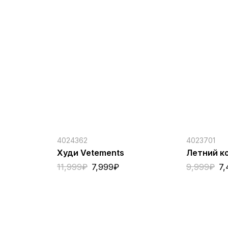
4024362
4023701
Худи Vetements
Летний к
11,999
₽
7,999
₽
9,999
₽
7,