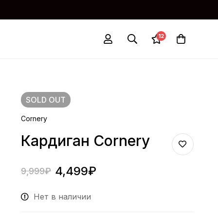
12
SOLD
OUT
Cornery
Кардиган Cornery
4,499
₽
9,999
₽
Нет в наличии