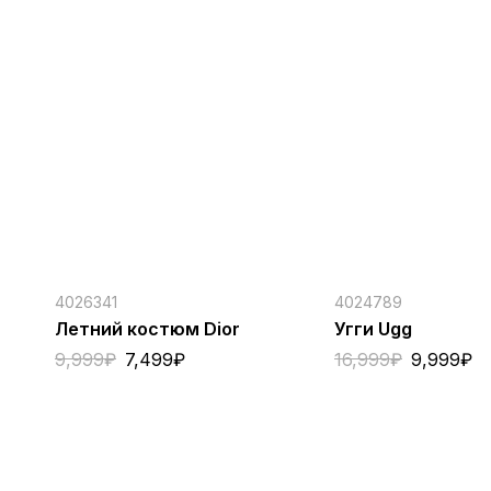
4026341
4024789
Летний костюм Dior
Угги Ugg
9,999
₽
7,499
₽
16,999
₽
9,999
₽