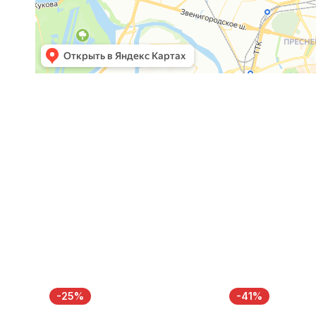
-25%
-41%