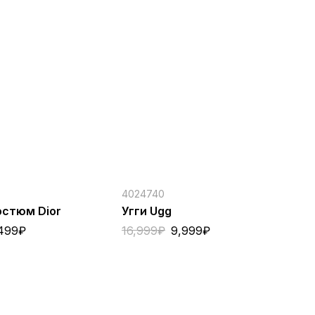
4024740
40
остюм Dior
Угги Ugg
Ке
Wh
499
₽
16,999
₽
9,999
₽
12