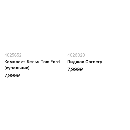
4025852
4026020
Комплект Белья Tom Ford
Пиджак Cornery
(купальник)
7,999
₽
7,999
₽