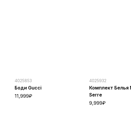
4025853
4025932
Боди Gucci
Комплект Белья 
Serre
11,999
₽
9,999
₽