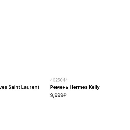
4025044
40
es Saint Laurent
Ремень Hermes Kelly
Ко
(к
9,999
₽
7,