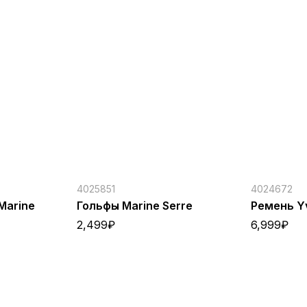
4025851
4024672
Marine
Гольфы Marine Serre
Ремень Yv
2,499
₽
6,999
₽