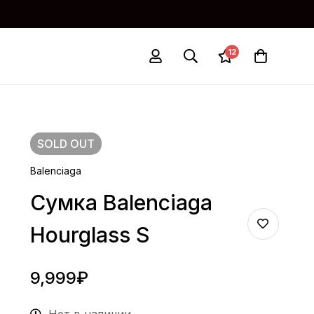
12
SOLD
OUT
Balenciaga
Сумка Balenciaga
Hourglass S
9,999
₽