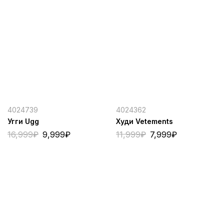
4024739
4024362
Угги Ugg
Худи Vetements
16,999
₽
9,999
₽
11,999
₽
7,999
₽