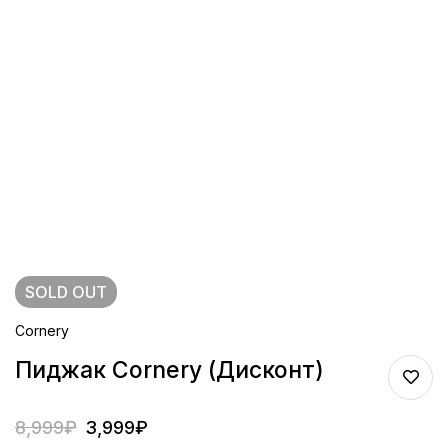
SOLD
OUT
Cornery
Пиджак Cornery (дисконт)
8,999
₽
3,999
₽